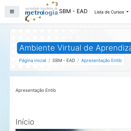
Ir para o conteúdo principal
SBM - EAD
Painel lateral
Lista de Cursos
Ambiente Virtual de Aprendi
Página inicial
SBM - EAD
Apresentação Entib
Apresentação Entib
Início