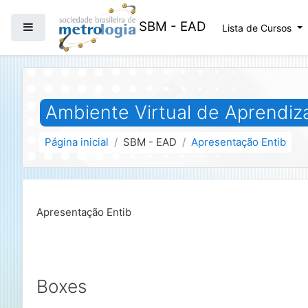
Ir para o conteúdo principal
SBM - EAD
Painel lateral
Lista de Cursos
Ambiente Virtual de Aprendi
Página inicial
SBM - EAD
Apresentação Entib
Apresentação Entib
Boxes