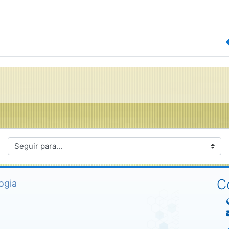
ir para...
C
ogia