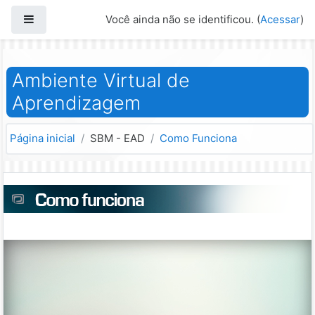
Ir para o conteúdo principal
Painel lateral
Você ainda não se identificou. (
Acessar
)
Ambiente Virtual de
Aprendizagem
Página inicial
SBM - EAD
Como Funciona