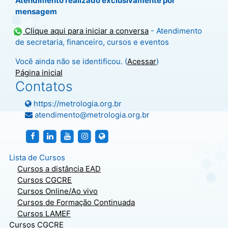
Atendimento realizado exclusivamente por
mensagem
Clique aqui para iniciar a conversa
- Atendimento
de secretaria, financeiro, cursos e eventos
Você ainda não se identificou. (
Acessar
)
Página inicial
Contatos
https://metrologia.org.br
atendimento@metrologia.org.br
http://facebook.com/metrologiasbm
https://br.linkedin.com/company/sociedade-bra
http://facebook.com/metrologiasbm
http://instagram.com/metrologiasbm
https://metrologia.org.br
Lista de Cursos
Cursos a distância EAD
Cursos CGCRE
Cursos Online/Ao vivo
Cursos de Formação Continuada
Cursos LAMEF
Cursos CGCRE